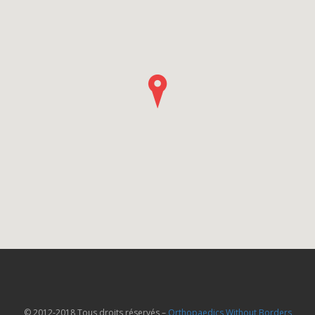
© 2012-2018 Tous droits réservés –
Orthopaedics Without Borders